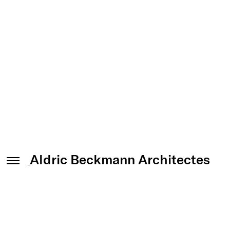
BERLIN (ALLEMAGNE)
ÉTUDE POUR UN ENSEMBLE DE 152 LOGEMENTS
CONSTRUCTION MODULABLE LOGEMENTS / COMMERCES
CONCOURS : 2016
Aldric
Beckmann
Architectes
MAÎTRISE D’OUVRAGE
Howoge (Berlin)
SURFACE
9 045 M² SDP
COÛT
11 M €