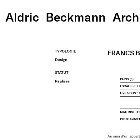
Aldric
Beckmann
Arch
TYPOLOGIE
FRANCS 
Design
STATUT
PARIS (3)
Réalisés
ESCALIER S
LIVRAISON : 
MAITRISE D
PHOTOGRAP
Au sein d’un appart