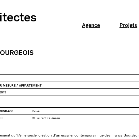
itectes
Instagram
LinkedIn
Agence
Projets
BOURGEOIS
UR MESURE / APPARTEMENT
2019
’OUVRAGE
Privé
HE
© Laurent Guéneau
ement du 17ème siècle, création d’un escalier contemporain rue des Francs Bourgeoi