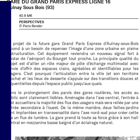
GARE DU GRAND PARIS EXPRESS LIGNE 16
SURFACE
5 400 M² SDP
Aulnay Sous Bois (93)
COÛT
40.6 M€
PERSPECTIVES
© Paris Render
Le projet de la future gare Grand Paris Express d’Aulnay-sous-Bois
répond à un besoin de repenser l’image d’une zone urbaine en pleine
restructuration. Cet équipement reviendra un nouveau signal fort à
l’instar de l’aéroport du Bourget tout proche. La principale qualité du
projet est d’allier un rôle majeur de pôle d’échange multimodal avec
l’envie d’offrir des espaces clairs, agréables et identifiables pour les
usagers. C’est pourquoi l’articulation entre la ville (et son territoire
proche) et les lieux de desserte s’appuie sur des transitions douces et
séquentielles depuis l’espace public jusqu’aux quais.
Dans le prolongement des parvis des gares routières, les accès au
public sont clairement lisibles. Aménagée dans l’axe central, l’entrée à
l’est accueillera la majorité des flux des usagers mais sera reliée par une
entrée secondaire à l’ouest. De la même manière, deux failles-jardins
sont implantées en transversalité dans l’axe nord-sud pour créer cette
fois un flux de lumière. La gare prend là toute sa force grâce à son hall
central en mezzanine basse baigné d’un éclairage naturel.