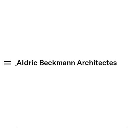
AULNAY SOUS BOIS (93)
Aldric
Beckmann
Architectes
PROJET LAURÉAT - CHANTIER EN COURS
CONSTRUCTION D'UNE NOUVELLE GARE DANS LE CADRE DU GRAND
PARIS EXPRESS
COMMERCES / ESPACE PUBLIC / GARE ROUTIÈRE
BIM D'OR POUR LA LIGNE 16
LIVRAISON : 2024
ING MANDATAIRE
Egis Rail
MAÎTRISE D’OUVRAGE
Société du Grand Paris (SGP)