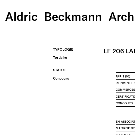
Aldric
Beckmann
Arch
TYPOLOGIE
LE 206 L
Tertiaire
STATUT
PARIS (10)
Concours
RÉINVENTER 
COMMERCES /
CERTIFICATI
CONCOURS :
EN ASSOCIA
MAÎTRISE D
SURFACES