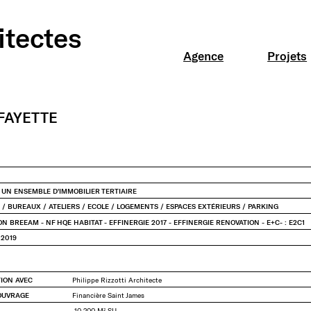
itectes
Instagram
LinkedIn
Agence
Projets
AFAYETTE
UN ENSEMBLE D'IMMOBILIER TERTIAIRE
 BUREAUX / ATELIERS / ECOLE / LOGEMENTS / ESPACES EXTÉRIEURS / PARKING
ON BREEAM - NF HQE HABITAT - EFFINERGIE 2017 - EFFINERGIE RENOVATION - E+C- : E2C1
 2019
TION AVEC
Philippe Rizzotti Architecte
'OUVRAGE
Financière Saint James
10 200 M² SU