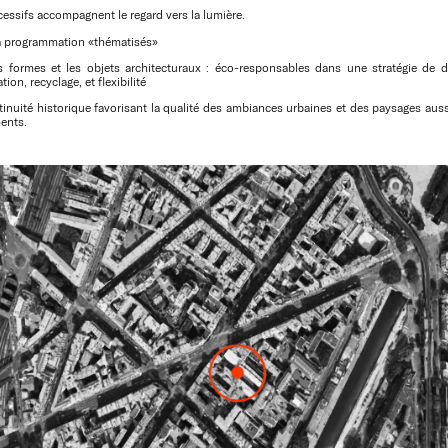
essifs accompagnent le regard vers la lumière.
la programmation «thématisés»
les formes et les objets architecturaux : éco-responsables dans une stratégie de
ion, recyclage, et flexibilité
tinuité historique favorisant la qualité des ambiances urbaines et des paysages auss
ments.