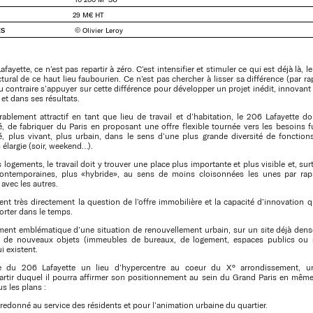
29 M€ HT
ES
© Olivier Leroy
fayette, ce n’est pas repartir à zéro. C’est intensifier et stimuler ce qui est déjà là, l
ctural de ce haut lieu faubourien. Ce n’est pas chercher à lisser sa différence (par r
au contraire s’appuyer sur cette différence pour développer un projet inédit, innova
t dans ses résultats.
ablement attractif en tant que lieu de travail et d’habitation, le 206 Lafayette d
é, de fabriquer du Paris en proposant une offre flexible tournée vers les besoins 
té, plus vivant, plus urbain, dans le sens d’une plus grande diversité de fonction
élargie (soir, weekend…).
ogements, le travail doit y trouver une place plus importante et plus visible et, sur
ontemporaines, plus «hybride», au sens de moins cloisonnées les unes par rapp
avec les autres.
nt très directement la question de l’offre immobilière et la capacité d’innovation qu
orter dans le temps.
ment emblématique d’une situation de renouvellement urbain, sur un site déjà densé
e de nouveaux objets (immeubles de bureaux, de logement, espaces publics ou 
i existent.
e du 206 Lafayette un lieu d’hypercentre au coeur du X° arrondissement, u
rtir duquel il pourra affirmer son positionnement au sein du Grand Paris en même
s les plans :
redonné au service des résidents et pour l’animation urbaine du quartier.