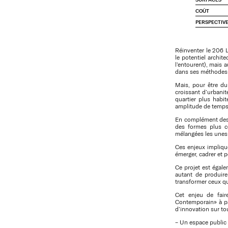
COÛT
PERSPECTIV
Réinventer le 206 La
le potentiel archite
l’entourent), mais 
dans ses méthodes e
Mais, pour être dur
croissant d’urbanit
quartier plus habi
amplitude de temps 
En complément des l
des formes plus c
mélangées les unes 
Ces enjeux implique
émerger, cadrer et p
Ce projet est égale
autant de produir
transformer ceux qu
Cet enjeu de fair
Contemporain» à pa
d’innovation sur tou
– Un espace public 