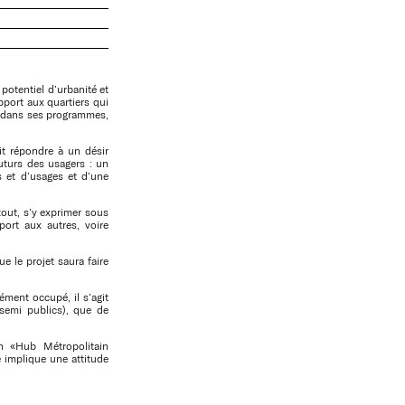
e potentiel d’urbanité et
apport aux quartiers qui
nt dans ses programmes,
oit répondre à un désir
futurs des usagers : un
s et d’usages et d’une
tout, s’y exprimer sous
ort aux autres, voire
e le projet saura faire
ment occupé, il s’agit
semi publics), que de
n «Hub Métropolitain
 implique une attitude